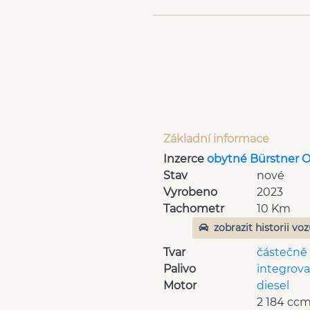
Základní informace
Inzerce
obytné Bürstner O
Stav
nové
Vyrobeno
2023
Tachometr
10 Km
zobrazit historii vo
Tvar
částečně
Palivo
integrov
Motor
diesel
2 184 cc