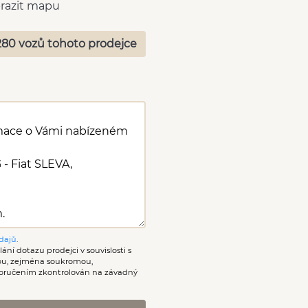
razit mapu
280 vozů tohoto prodejce
dajů
.
ání dotazu prodejci v souvislosti s
nou, zejména soukromou,
oručením zkontrolován na závadný