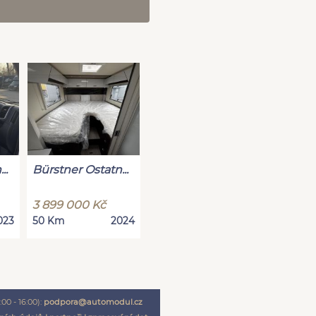
..
Bürstner Ostatn...
3 899 000 Kč
023
50 Km
2024
00 - 16:00):
podpora@automodul.cz