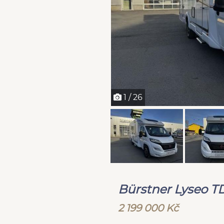
1 / 26
Bürstner Lyseo TD
2 199 000 Kč