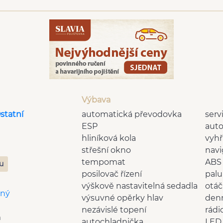
Výbava
statní
automatická převodovka
serv
ESP
auto
hliníková kola
vyhř
střešní okno
navi
tempomat
ABS
zu
posilovač řízení
palu
výškově nastavitelná sedadla
otá
aný
výsuvné opěrky hlav
denn
nezávislé topení
rádi
m
autochladnička
LED 