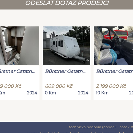
ODESLAT DOTAZ PRODEJCI
rstner Ostatn...
Bürstner Ostatn...
Bürstner Ostatn.
9 000 Kč
609 000 Kč
2 199 000 Kč
Km
2024
0 Km
2024
10 Km
2
technická podpora (pondělí - pátek: 8: