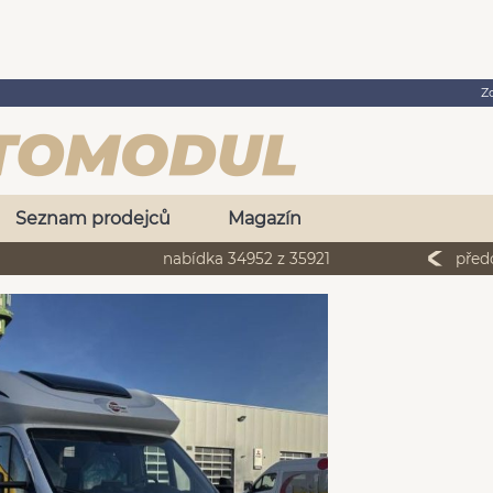
Z
Seznam prodejců
Magazín
nabídka 34952 z 35921
před