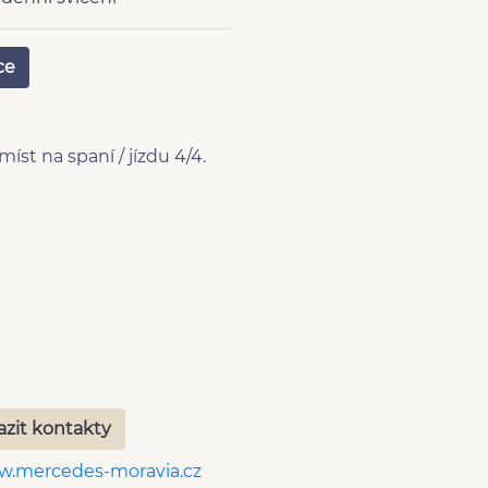
er
ce
rál dálkový
or světel
ní otočná sedadla
í mlhovka
st na spaní / jízdu 4/4.
 'EURO VI'
chlostních stupňů
azit kontakty
.mercedes-moravia.cz