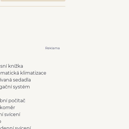
Reklama
isní knížka
matická klimatizace
ívaná sedadla
gační systém
bní počítač
čkoměr
í svícení
o
denní svícení