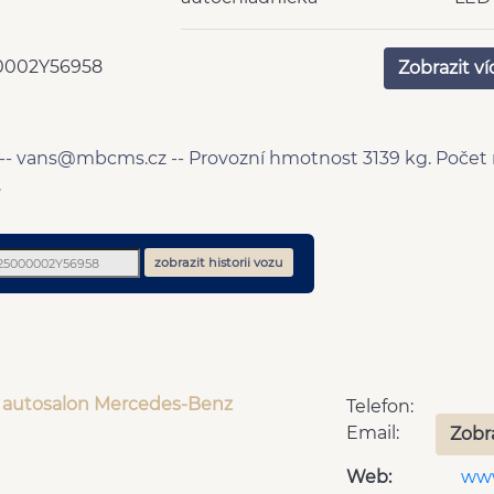
sprcha
WC
bluetooth
boil
0002Y56958
Zobrazit ví
el. přední okna
cent
Parkovací kamera
senz
polohovací sedadla
před
USB
zadn
-- vans@mbcms.cz -- Provozní hmotnost 3139 kg. Počet mí
Start-stop systém
plní
.
9 ry
zobrazit historii vozu
 autosalon Mercedes-Benz
Telefon:
Email:
Zobr
Web:
www