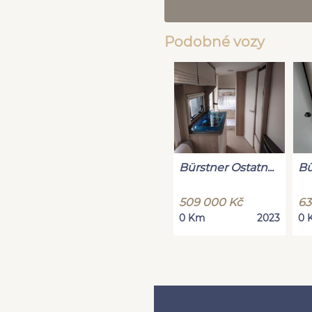
Podobné vozy
Bürstner Ostatn...
Bü
509 000 Kč
63
0 Km
2023
0 