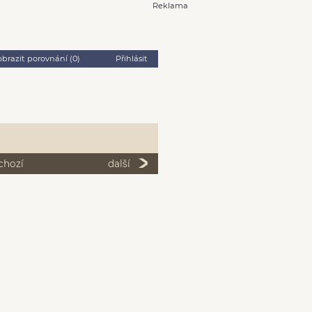
Reklama
obrazit porovnání (
0
)
Přihlásit
chozí
další