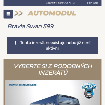
Zobrazit porovnání (
0
)
Přihlásit
Bravia Swan 599
Tento inzerát neexistuje nebo již není
aktivní.
VYBERTE SI Z PODOBNÝCH
INZERÁTŮ