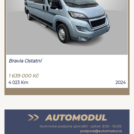
Bravia Ostatní
1 639 000 Kč
4 023 Km
2024
technická podpora (pondělí - pátek: 8:00 - 16:00):
podpora@automodul.cz