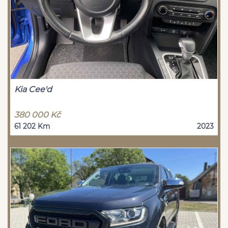
Kia Cee'd
380 000 Kč
61 202 Km
2023