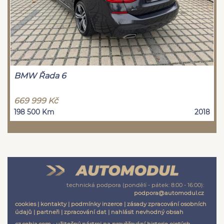
BMW Řada 6
669 999 Kč
198 500 Km
2018
technická podpora (pondělí - pátek: 8:00 - 16:00):
podpora@automodul.cz
cookies
|
kontakty
|
podmínky inzerce
|
zásady zpracování osobních
údajů
|
partneři
|
zpracování dat
|
nahlásit nevhodný obsah