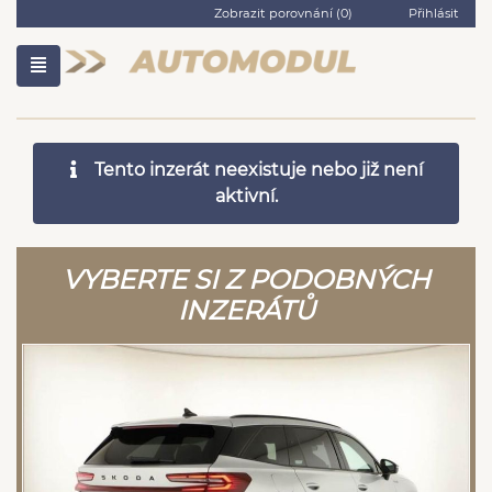
Zobrazit porovnání (
0
)
Přihlásit
Tento inzerát neexistuje nebo již není
aktivní.
VYBERTE SI Z PODOBNÝCH
INZERÁTŮ