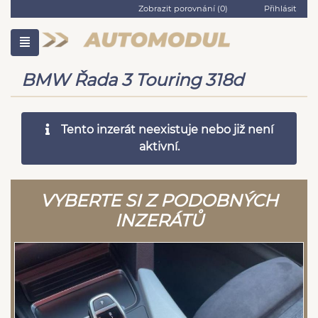
Zobrazit porovnání (
0
)
Přihlásit
BMW Řada 3 Touring 318d
Tento inzerát neexistuje nebo již není
aktivní.
VYBERTE SI Z PODOBNÝCH
INZERÁTŮ