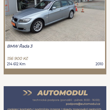
BMW Řada 3
156 900 Kč
214 612 Km
2010
technická podpora (pondělí - pátek: 8:00 - 16:00):
podpora@automodul.cz
cookies
|
kontakty
|
podmínky inzerce
|
zásady zpracování osobních