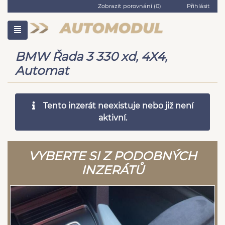
Zobrazit porovnání (
0
)
Přihlásit
BMW Řada 3 330 xd, 4X4,
Automat
Tento inzerát neexistuje nebo již není
aktivní.
VYBERTE SI Z PODOBNÝCH
INZERÁTŮ