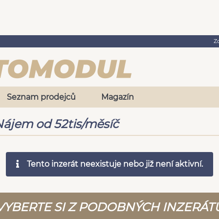
Z
Seznam prodejců
Magazín
ájem od 52tis/měsíč
Tento inzerát neexistuje nebo již není aktivní.
VYBERTE SI Z PODOBNÝCH INZERÁT