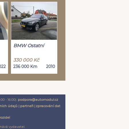
BMW Ostatní
330 000 Kč
022
236 000 Km
2010
00 - 16:00):
podpora@automodul.cz
ních údajů
|
partneři
|
zpracování dat
vozidel
nává vydavatel.