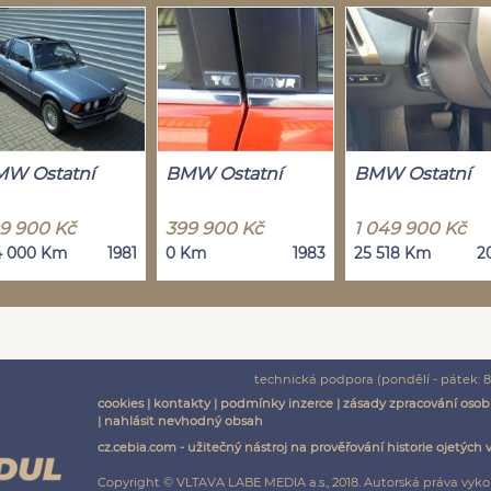
W Ostatní
BMW Ostatní
BMW Ostatní
9 900 Kč
399 900 Kč
1 049 900 Kč
4 000 Km
1981
0 Km
1983
25 518 Km
2
technická podpora (pondělí - pátek: 8:
cookies
|
kontakty
|
podmínky inzerce
|
zásady zpracování osob
|
nahlásit nevhodný obsah
cz.cebia.com - užitečný nástroj na prověřování historie ojetých 
Copyright © VLTAVA LABE MEDIA a.s., 2018. Autorská práva vyko