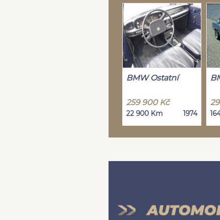
BMW Ostatní
BM
259 900 Kč
29
22 900 Km
1974
16