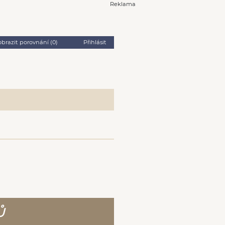
Reklama
obrazit porovnání (
0
)
Přihlásit
Ů