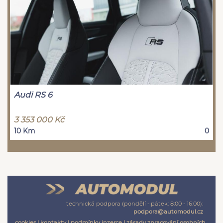
Audi RS 6
3 353 000 Kč
10 Km
0
technická podpora (pondělí - pátek: 8:00 - 16:00):
podpora@automodul.cz
cookies
|
kontakty
|
podmínky inzerce
|
zásady zpracování osobních