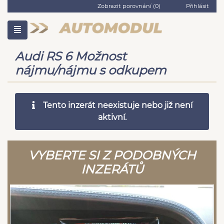
Zobrazit porovnání (
0
)
Přihlásit
Audi RS 6 Možnost
nájmu/nájmu s odkupem
Tento inzerát neexistuje nebo již není
aktivní.
VYBERTE SI Z PODOBNÝCH
INZERÁTŮ