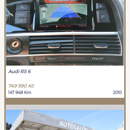
Audi RS 6
749 990 Kč
147 948 Km
2010