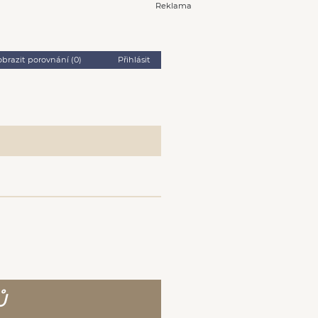
Reklama
obrazit porovnání (
0
)
Přihlásit
Ů