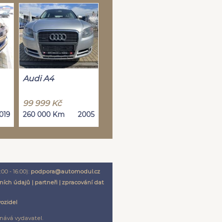
Audi A4
99 999 Kč
019
260 000 Km
2005
00 - 16:00):
podpora@automodul.cz
ních údajů
|
partneři
|
zpracování dat
vozidel
nává vydavatel.