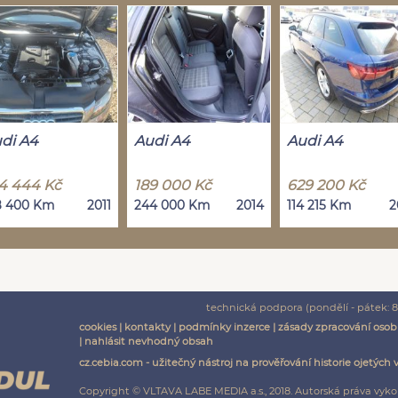
di A4
Audi A4
Audi A4
4 444 Kč
189 000 Kč
629 200 Kč
8 400 Km
2011
244 000 Km
2014
114 215 Km
2
technická podpora (pondělí - pátek: 8:
cookies
|
kontakty
|
podmínky inzerce
|
zásady zpracování osob
|
nahlásit nevhodný obsah
cz.cebia.com - užitečný nástroj na prověřování historie ojetých 
Copyright © VLTAVA LABE MEDIA a.s., 2018. Autorská práva vyko