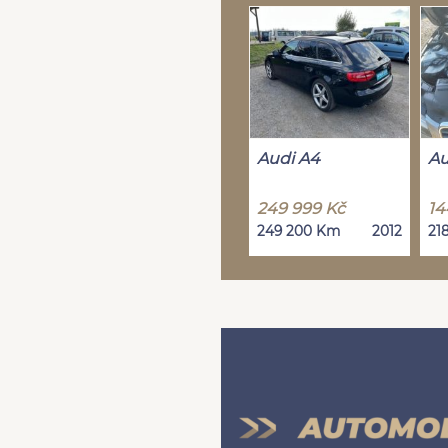
Audi A4
Au
249 999 Kč
14
249 200 Km
2012
21