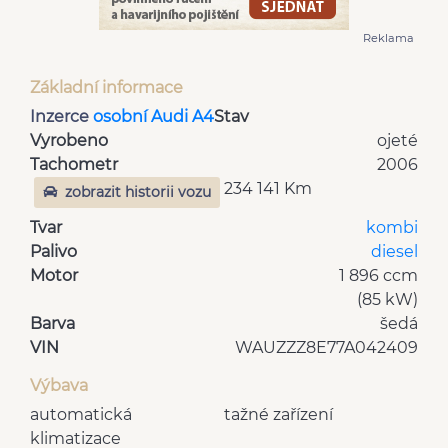
Reklama
Základní informace
Inzerce
osobní Audi A4
Stav
Vyrobeno
ojeté
Tachometr
2006
234 141 Km
zobrazit historii vozu
Tvar
kombi
Palivo
diesel
Motor
1 896 ccm
(85 kW)
Barva
šedá
VIN
WAUZZZ8E77A042409
Výbava
automatická
tažné zařízení
klimatizace