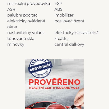
manuální převodovka
ESP
ASR
ABS
palubní počítač
imobilizér
elektricky ovládaná
posilovač řízení
okna
nastavitelný volant
elektricky nastavitelná
tónovaná skla
zrcátka
mlhovky
centrál dálkový
dvouzónová klimatizace
4x airbag