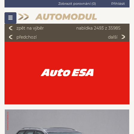
Zobrazit porovnání (
0
)
Přihlásit
zpět na výběr
nabídka 2493 z 35985
předchozí
další