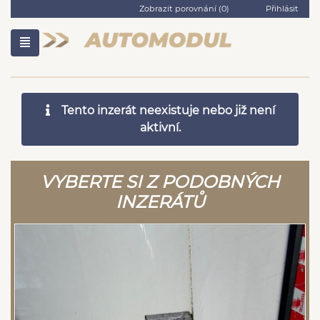
Zobrazit porovnání (
0
)
Přihlásit
Tento inzerát neexistuje nebo již není
aktivní.
VYBERTE SI Z PODOBNÝCH
INZERÁTŮ