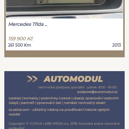
Mercedes Třída ...
159 900 Kč
261 500 Km
2013
technická podpora (pondělí - pátek: 8:00 - 16:00):
podpora@automodul.cz
cookies
|
kontakty
|
podmínky inzerce
|
zásady zpracování osobních
údajů
|
partneři
|
zpracování dat
|
nahlásit nevhodný obsah
cz.cebia.com - užitečný nástroj na prověřování historie ojetých
vozidel
Copyright © VLTAVA LABE MEDIA a.s., 2018. Autorská práva vykonává
vydavatel.