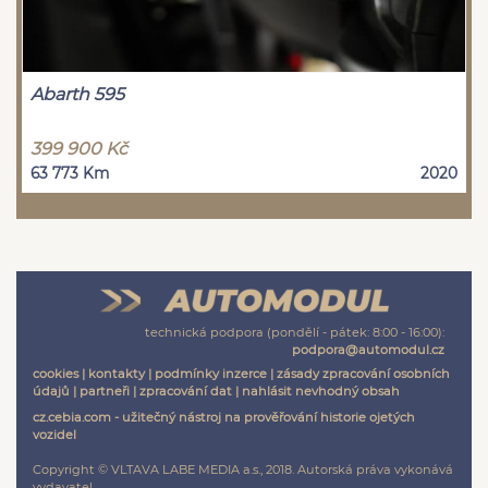
Abarth 595
399 900 Kč
63 773 Km
2020
technická podpora (pondělí - pátek: 8:00 - 16:00):
podpora@automodul.cz
cookies
|
kontakty
|
podmínky inzerce
|
zásady zpracování osobních
údajů
|
partneři
|
zpracování dat
|
nahlásit nevhodný obsah
cz.cebia.com - užitečný nástroj na prověřování historie ojetých
vozidel
Copyright © VLTAVA LABE MEDIA a.s., 2018. Autorská práva vykonává
vydavatel.