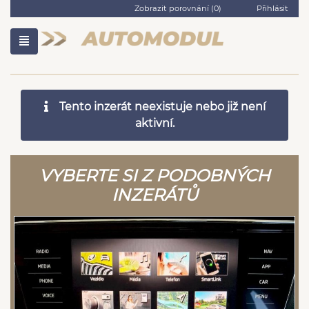
Zobrazit porovnání (
0
)
Přihlásit
Tento inzerát neexistuje nebo již není
aktivní.
VYBERTE SI Z PODOBNÝCH
INZERÁTŮ