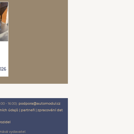
026
00 - 16:00):
podpora@automodul.cz
ních údajů
|
partneři
|
zpracování dat
vozidel
nává vydavatel.