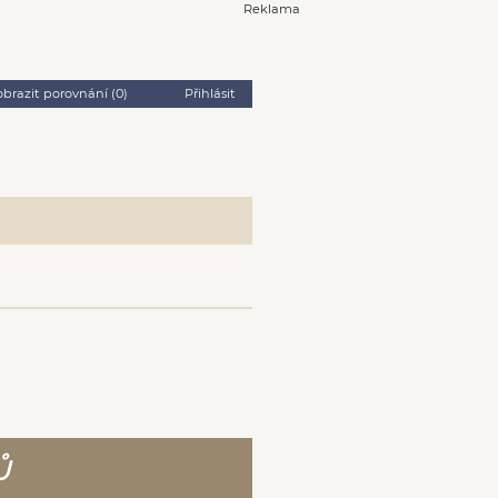
Reklama
obrazit porovnání (
0
)
Přihlásit
Ů