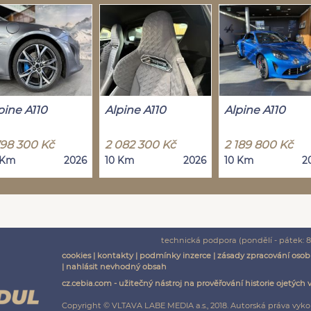
pine A110
Alpine A110
Alpine A110
798 300 Kč
2 082 300 Kč
2 189 800 Kč
 Km
2026
10 Km
2026
10 Km
2
technická podpora (pondělí - pátek: 8:
cookies
|
kontakty
|
podmínky inzerce
|
zásady zpracování osob
|
nahlásit nevhodný obsah
cz.cebia.com - užitečný nástroj na prověřování historie ojetých 
Copyright © VLTAVA LABE MEDIA a.s., 2018. Autorská práva vyko