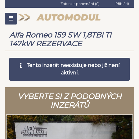
Zobrazit porovnání (
0
)
Přihlásit
Alfa Romeo 159 SW 1,8TBi Ti
147kW REZERVACE
Tento inzerát neexistuje nebo již není
aktivní.
VYBERTE SI Z PODOBNÝCH
INZERÁTŮ