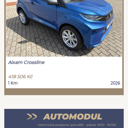
Aixam Crossline
418 506 Kč
1 Km
2026
technická podpora (pondělí - pátek: 8:00 - 16:00):