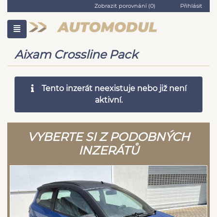
Zobrazit porovnání (
0
)
Přihlásit
Aixam Crossline Pack
Tento inzerát neexistuje nebo již není
aktivní.
VYBERTE SI Z PODOBNÝCH
INZERÁTŮ