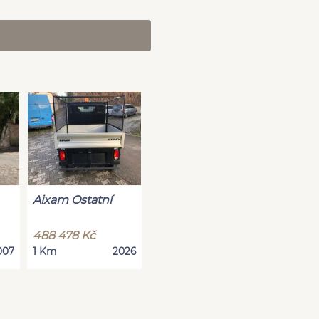
Aixam Ostatní
488 478 Kč
007
1 Km
2026