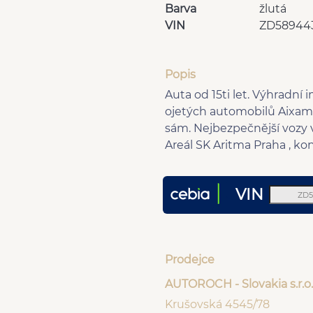
Barva
žlutá
VIN
ZD58944
Popis
Auta od 15ti let. Výhradní
ojetých automobilů Aixam, 
sám. Nejbezpečnější vozy 
Areál SK Aritma Praha , ko
VIN
Prodejce
AUTOROCH - Slovakia s.r.o.
Krušovská 4545/78