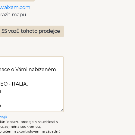
w.aixam.com
razit mapu
 55 vozů tohoto prodejce
dajů
.
ání dotazu prodejci v souvislosti s
nou, zejména soukromou,
oručením zkontrolován na závadný