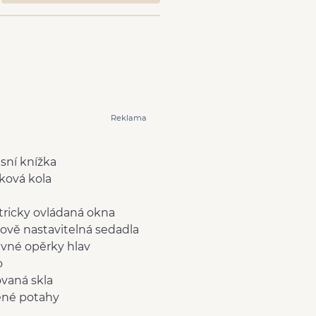
Reklama
isní knížka
íková kola
tricky ovládaná okna
ově nastavitelná sedadla
vné opěrky hlav
o
vaná skla
ené potahy