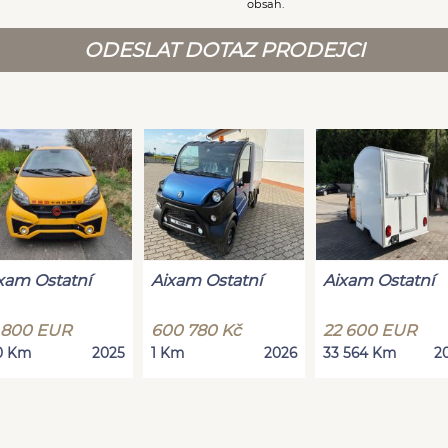
obsah.
ODESLAT DOTAZ PRODEJCI
xam Ostatní
Aixam Ostatní
Aixam Ostatní
 800 EUR
600 780 Kč
22 600 EUR
0 Km
2025
1 Km
2026
33 564 Km
2