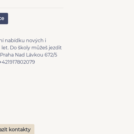
í stěrač
tooth
ce
rál dálkový
přední okna
ovky
ní nabídku nových i
ovací kamera
 let. Do školy můžeš jezdit
m Praha Nad Lávkou 672/5
ální přístrojový štít
- +421917802079
e CarPlay
azit kontakty