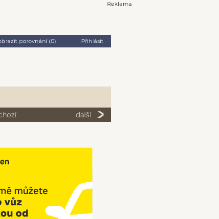
Reklama
obrazit porovnání (
0
)
Přihlásit
chozí
další