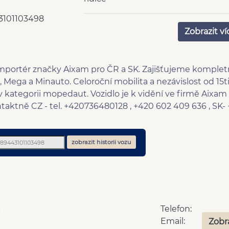
Podélný posuv sedadel
zadn
3101103498
el. sklopná zrcátka
blue
Zobrazit ví
plní 'EURO V'
cent
el. víko zavazadlového prostoru
el. 
Přední pohon
mlh
 importér značky Aixam pro ČR a SK. Zajišťujeme komplet
Zatmavená zadní skla
Park
Mega a Minauto. Celoroční mobilita a nezávislost od 15ti
Parkovací senzory zadní
USB
v kategorii mopedaut. Vozidlo je k vidění ve firmě Aixa
Android Auto
Digit
ntaktně CZ - tel. +420736480128 , +420 602 409 636 , SK
Dotykové ovládání palubního
Appl
počítače
zobrazit historii vozu
Telefon:
Email:
Zobr