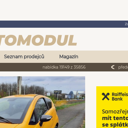
Z
Seznam prodejců
Magazín
nabídka 19149 z 35856
před