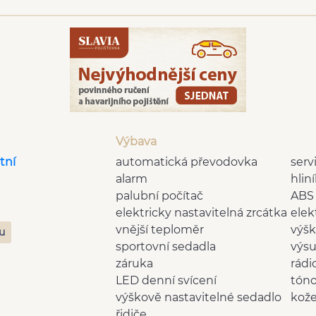
Výbava
tní
automatická převodovka
serv
alarm
hlin
palubní počítač
ABS
elektricky nastavitelná zrcátka
elek
vnější teploměr
výšk
zu
sportovní sedadla
výsu
záruka
rádi
LED denní svícení
tóno
výškově nastavitelné sedadlo
kož
řidiče