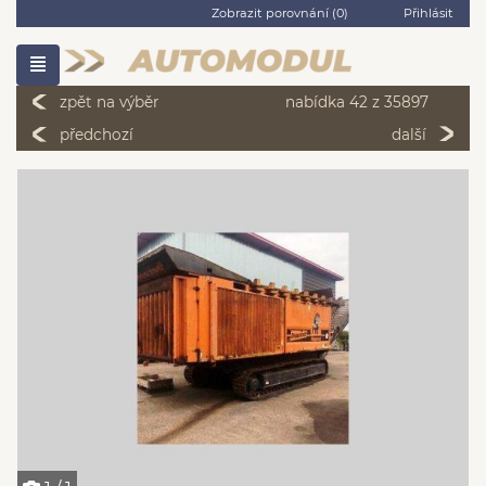
Zobrazit porovnání (
0
)
Přihlásit
zpět na výběr
nabídka 42 z 35897
předchozí
další