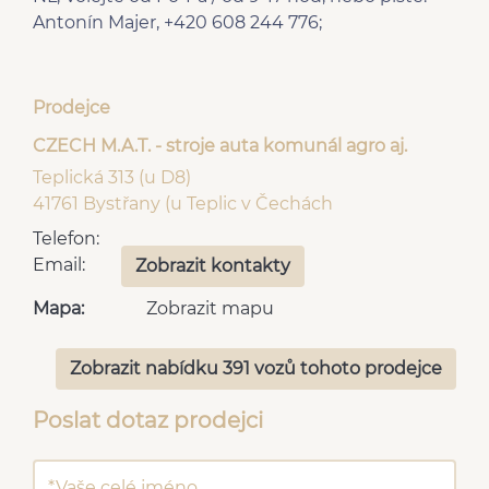
Antonín Majer, +420 608 244 776;
Prodejce
CZECH M.A.T. - stroje auta komunál agro aj.
Teplická 313 (u D8)
41761 Bystřany (u Teplic v Čechách
Telefon:
Email:
Zobrazit kontakty
Mapa:
Zobrazit mapu
Zobrazit nabídku 391 vozů tohoto prodejce
Poslat dotaz prodejci