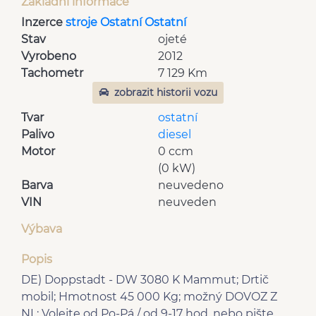
Základní informace
Inzerce
stroje Ostatní Ostatní
Stav
ojeté
Vyrobeno
2012
Tachometr
7 129 Km
zobrazit historii vozu
Tvar
ostatní
Palivo
diesel
Motor
0 ccm
(0 kW)
Barva
neuvedeno
VIN
neuveden
Výbava
Popis
DE) Doppstadt - DW 3080 K Mammut; Drtič
mobil; Hmotnost 45 000 Kg; možný DOVOZ Z
NL; Volejte od Po-Pá / od 9-17 hod, nebo pište.