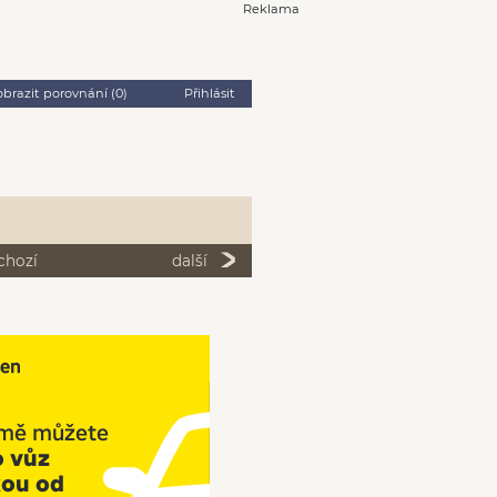
Reklama
obrazit porovnání (
0
)
Přihlásit
chozí
další