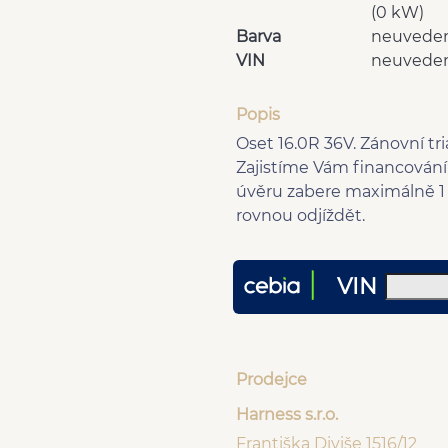
(0 kW)
Barva
neuvede
VIN
neuvede
Popis
Oset 16.0R 36V. Zánovní tr
Zajistíme Vám financován
úvěru zabere maximálně 1
rovnou odjíždět.
VIN
Prodejce
Harness s.r.o.
Františka Diviše 1516/12