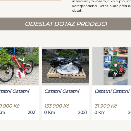
inzerovaným vozem, nikoliv pro ji
korespondenci. Dotaz bude před d
obsah.
ODESLAT DOTAZ PRODEJCI
tatní Ostatní
Ostatní Ostatní
Ostatní Ostatní
9 900 Kč
133 900 Kč
31 900 Kč
Km
2021
0 Km
2021
0 Km
2