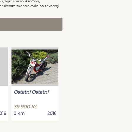
nou, zejména soukromou,
oručením zkontrolován na závadný
Ostatní Ostatní
39 900 Kč
016
0 Km
2016