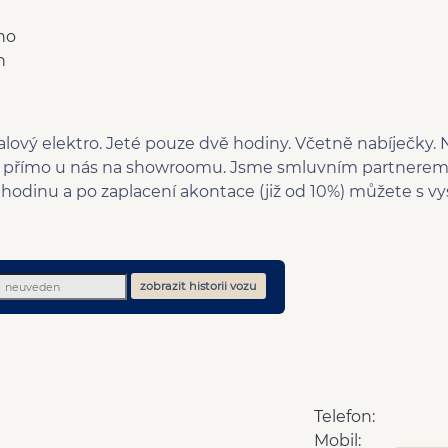
no
n
ialový elektro. Jeté pouze dvě hodiny. Včetně nabíječky
í přímo u nás na showroomu. Jsme smluvním partnerem
 hodinu a po zaplacení akontace (již od 10%) můžete s
zobrazit historii vozu
Telefon:
Mobil: