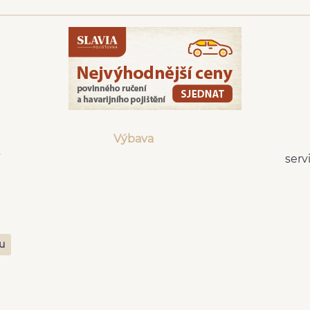
Výbava
serv
zu