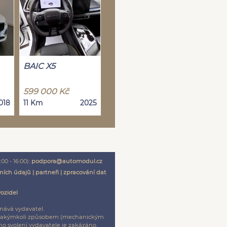
BAIC X5
599 000 Kč
018
11 Km
2025
00 - 16:00):
podpora@automodul.cz
ních údajů
|
partneři
|
zpracování dat
vozidel
nává vydavatel.
ení jakýmkoli způsobem (mechanickým
o svolení vydavatele je zakázáno.