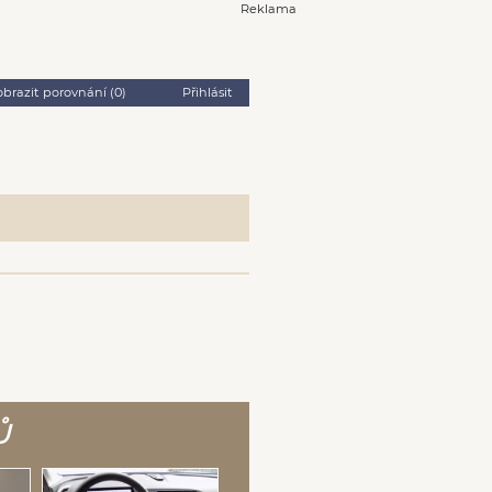
Reklama
obrazit porovnání (
0
)
Přihlásit
Ů