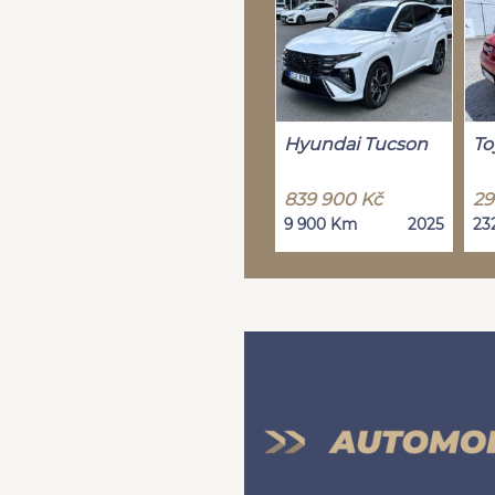
Hyundai Tucson
To
839 900 Kč
29
9 900 Km
2025
23