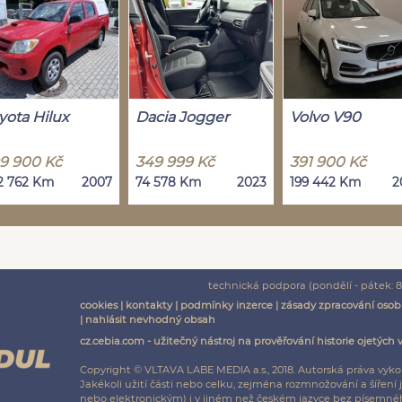
yota Hilux
Dacia Jogger
Volvo V90
9 900 Kč
349 999 Kč
391 900 Kč
2 762 Km
2007
74 578 Km
2023
199 442 Km
2
technická podpora (pondělí - pátek: 8:
cookies
|
kontakty
|
podmínky inzerce
|
zásady zpracování osob
|
nahlásit nevhodný obsah
cz.cebia.com - užitečný nástroj na prověřování historie ojetých 
Copyright © VLTAVA LABE MEDIA a.s., 2018. Autorská práva vyko
Jakékoli užití části nebo celku, zejména rozmnožování a šíř
nebo elektronickým) i v jiném než českém jazyce bez písemnéh